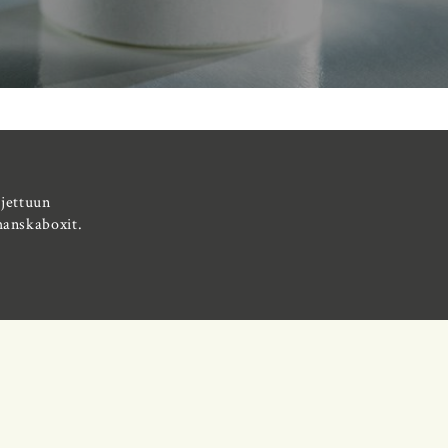
ljettuun
hanskaboxit.