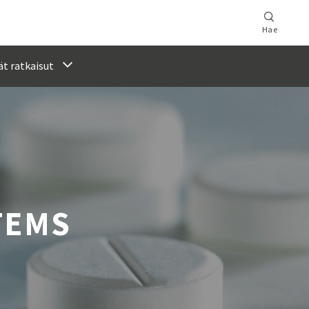
Hae
t ratkaisut
TEMS