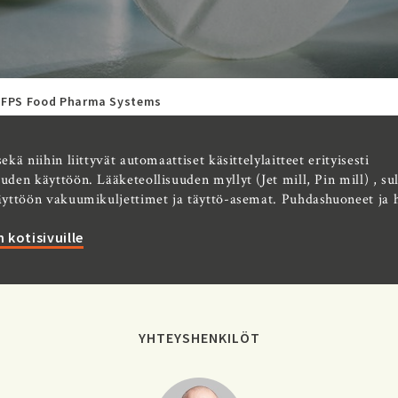
FPS Food Pharma Systems
sekä niihin liittyvät automaattiset käsittelylaitteet erityisesti
uuden käyttöön. Lääketeollisuuden myllyt (Jet mill, Pin mill) , su
täyttöön vakuumikuljettimet ja täyttö-asemat. Puhdashuoneet ja 
 kotisivuille
YHTEYSHENKILÖT