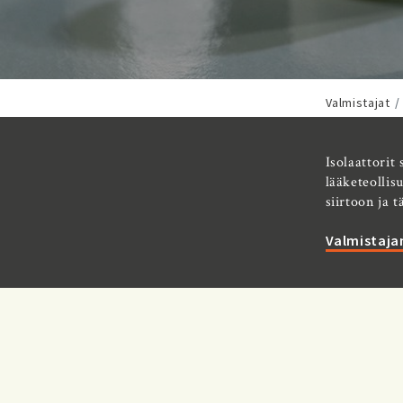
Valmistajat
Isolaattorit 
lääketeollis
siirtoon ja 
Valmistajan