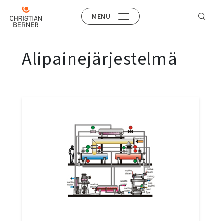
MENU
Alipainejärjestelmä