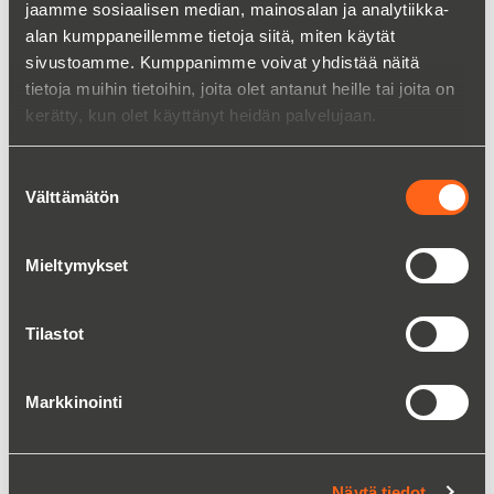
jaamme sosiaalisen median, mainosalan ja analytiikka-
alan kumppaneillemme tietoja siitä, miten käytät
sivustoamme. Kumppanimme voivat yhdistää näitä
tietoja muihin tietoihin, joita olet antanut heille tai joita on
kerätty, kun olet käyttänyt heidän palvelujaan.
Suostumuksen
Välttämätön
valinta
Mieltymykset
Tilastot
Alipainejärjestelmä tuubikondensaattorilla
Markkinointi
Lue lisää
Näytä tiedot