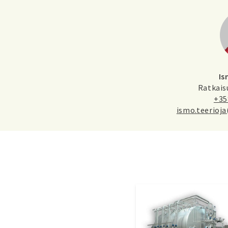
Is
Ratkais
+35
ismo.teerioja