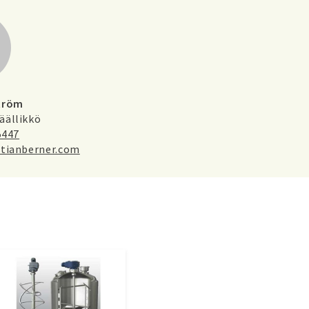
tröm
äällikkö
5447
stianberner.com