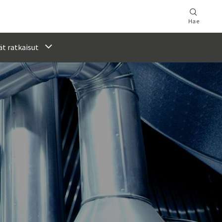
Hae
t ratkaisut