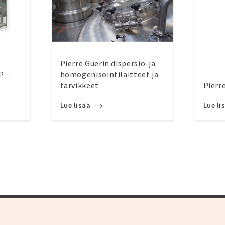
Pierre Guerin dispersio-ja
P -
homogenisointilaitteet ja
tarvikkeet
Pierr
Lue lisää
Lue li