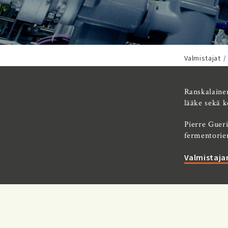
Valmistajat
Ranskalainen
lääke sekä k
Pierre Gueri
fermentorien
Valmistajan