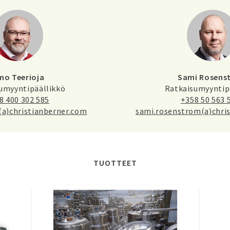
mo Teerioja
Sami Rosens
umyyntipäällikkö
Ratkaisumyyntip
8 400 302 585
+358 50 563 
(a)christianberner.com
sami.rosenstrom(a)chri
TUOTTEET