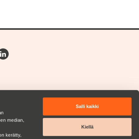
Salli kaikki
an
sen median,
Kiellä
on kerätty,