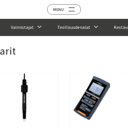
MENU
Valmistajat
Teollisuudenalat
Kestävä
arit