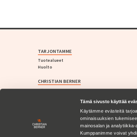
TARJONTAMME
Tuotealueet
Huolto
CHRISTIAN BERNER
Yritys
Historia
Tämä sivusto käyttää eväs
Uutiset
Käytämme evästeitä tarjoa
ASIAKASTARINAT
ominaisuuksien tukemisee
mainosalan ja analytiikka-
Kumppanimme voivat yhdistää 
URA