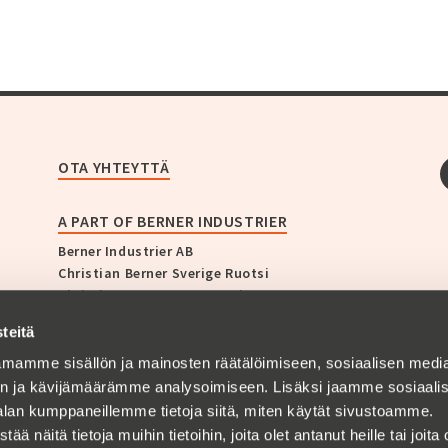
OTA YHTEYTTÄ
A PART OF BERNER INDUSTRIER
Berner Industrier AB
Christian Berner Sverige Ruotsi
Christian Berner Norge Norja
Christian Berner Finland Suomi
teitä
Christian Berner Danmark Tanska
Zander & Ingeström
mamme sisällön ja mainosten räätälöimiseen, sosiaalisen medi
Bullerbekämparen
n ja kävijämäärämme analysoimiseen. Lisäksi jaamme sosiaali
Empakk AS
alan kumppaneillemme tietoja siitä, miten käytät sivustoamme.
AB GF Swedenborg
näitä tietoja muihin tietoihin, joita olet antanut heille tai joita 