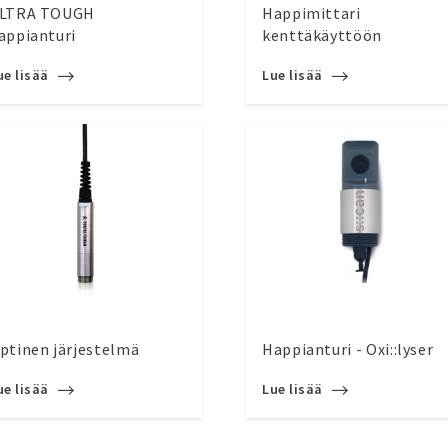
LTRA TOUGH
Happimittari
appianturi
kenttäkäyttöön
ue lisää
Lue lisää
ptinen järjestelmä
Happianturi - Oxi::lyser
ue lisää
Lue lisää