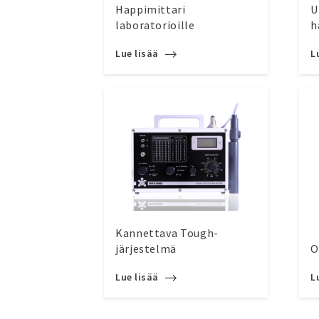
Happimittari
U
laboratorioille
h
Lue lisää
L
Kannettava Tough-
järjestelmä
O
Lue lisää
L