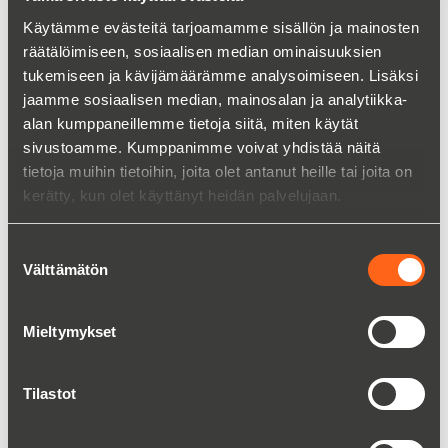
Plug & Pack: Säkin täyttökone
Käytämme evästeitä tarjoamamme sisällön ja mainosten
elintarvikkeille
räätälöimiseen, sosiaalisen median ominaisuuksien
tukemiseen ja kävijämäärämme analysoimiseen. Lisäksi
Lue lisää
jaamme sosiaalisen median, mainosalan ja analytiikka-
alan kumppaneillemme tietoja siitä, miten käytät
sivustoamme. Kumppanimme voivat yhdistää näitä
tietoja muihin tietoihin, joita olet antanut heille tai joita on
kerätty, kun olet käyttänyt heidän palvelujaan.
Suostumuksen
Välttämätön
valinta
Mieltymykset
Tilastot
Pneumaattinen säkin täyttökone