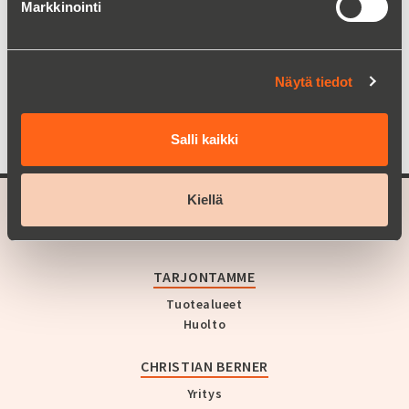
elintarvikkeille
Markkinointi
Lue lisää
Näytä tiedot
Salli kaikki
Kiellä
A part of
Christian Berner
TARJONTAMME
Tuotealueet
Huolto
CHRISTIAN BERNER
Yritys