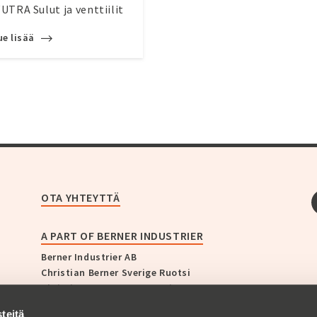
UTRA Sulut ja venttiilit
ue lisää
OTA YHTEYTTÄ
A PART OF BERNER INDUSTRIER
Berner Industrier AB
Christian Berner Sverige Ruotsi
Christian Berner Norge Norja
Christian Berner Finland Suomi
teitä