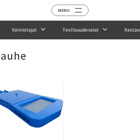
MENU
Valmistajat
Teollisuudenalat
Kestävä
 jauhe