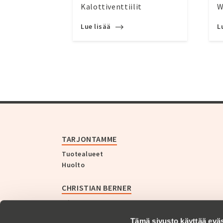
Kalottiventtiilit
W
Lue lisää
L
TARJONTAMME
Tuotealueet
Huolto
CHRISTIAN BERNER
Yritys
Historia
Tämä sivusto käyttää eväs