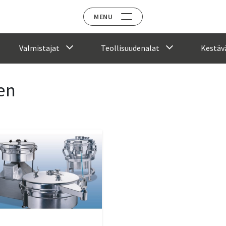
MENU
Valmistajat
Teollisuudenalat
Kestävä
en