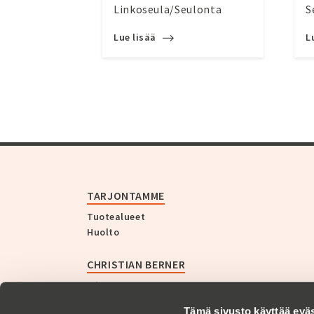
Linkoseula/Seulonta
S
Lue lisää
L
TARJONTAMME
Tuotealueet
Huolto
CHRISTIAN BERNER
Yritys
Historia
Tämä sivusto käyttää eväs