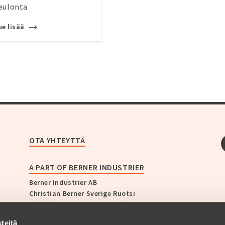
eulonta
ue lisää
OTA YHTEYTTÄ
A PART OF BERNER INDUSTRIER
Berner Industrier AB
Christian Berner Sverige Ruotsi
Christian Berner Norge Norja
Christian Berner Finland Suomi
teitä