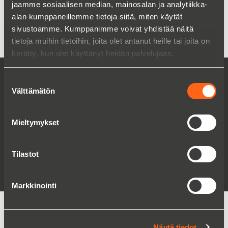
Tero Aura
jaamme sosiaalisen median, mainosalan ja analytiikka-
Ratkaisumyyntipäällikkö
alan kumppaneillemme tietoja siitä, miten käytät
+358 40 565 3070
sivustoamme. Kumppanimme voivat yhdistää näitä
tero.aura(a)christianberner.com
tietoja muihin tietoihin, joita olet antanut heille tai joita on
kerätty, kun olet käyttänyt heidän palvelujaan.
TOIMITTAJAT VARTEN SUODATTIMET
Suostumuksen
Välttämätön
valinta
INOX Processing – Milan Svoboda
Filtration Group Global Filter
Filtrox Ltd
Mieltymykset
Graver Technologies
Bio-UV Group
Tilastot
Filtration Group
Filtration Group Amafilter
Markkinointi
Näytä tiedot