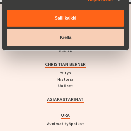
Salli kaikki
A part of
Christian Berner
TARJONTAMME
Kiellä
Tuotealueet
Huolto
CHRISTIAN BERNER
Yritys
Historia
Uutiset
ASIAKASTARINAT
URA
Avoimet työpaikat