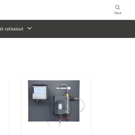
Hae
t ratkaisut