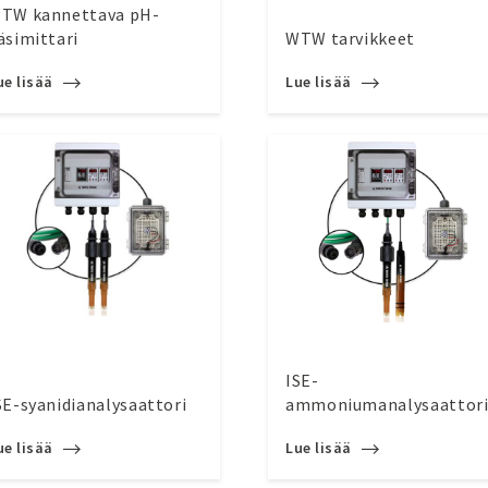
TW kannettava pH-
äsimittari
WTW tarvikkeet
ue lisää
Lue lisää
ISE-
SE-syanidianalysaattori
ammoniumanalysaattor
ue lisää
Lue lisää