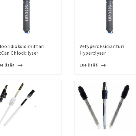
looridioksidimittari
Vetyperoksidianturi
::Can Chlodi::lyser
Hyper::lyser
ue lisää
Lue lisää