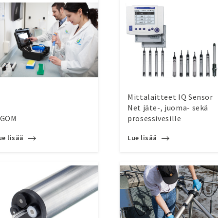
Mittalaitteet IQ Sensor
Net jäte-, juoma- sekä
GOM
prosessivesille
ue lisää
Lue lisää