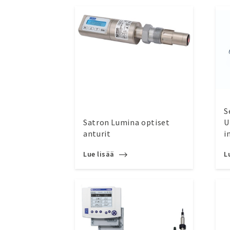
S
Satron Lumina optiset
U
anturit
i
Lue lisää
L