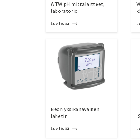
WTW pH mittalaitteet,
W
laboratorio
k
Lue lisää
L
Neon yksikanavainen
lähetin
I
Lue lisää
L