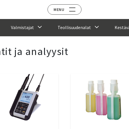
MENU
Valmistajat
Teollisuudenalat
Kestävä
it ja analyysit