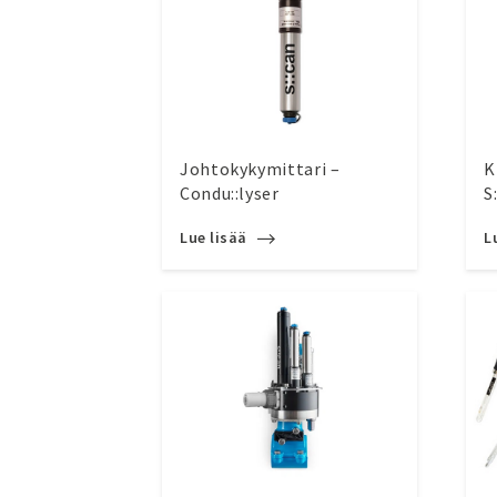
Johtokykymittari –
K
Condu::lyser
S
Lue lisää
L