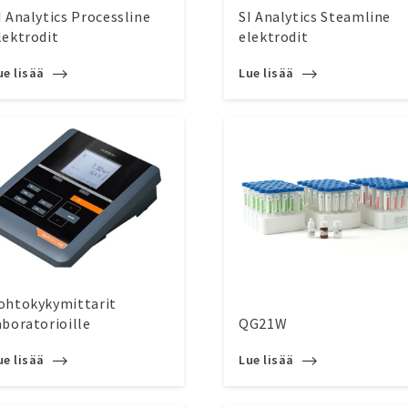
I Analytics Processline
SI Analytics Steamline
lektrodit
elektrodit
ue lisää
Lue lisää
ohtokykymittarit
aboratorioille
QG21W
ue lisää
Lue lisää