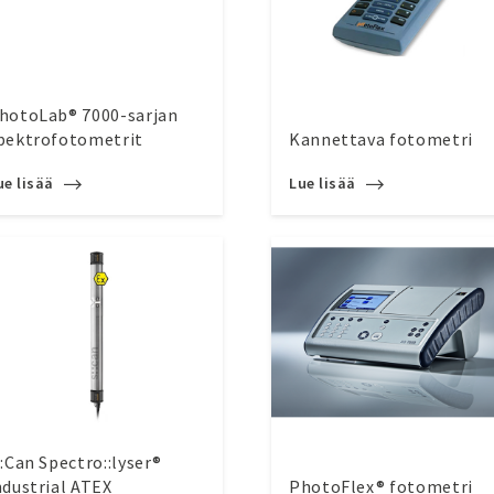
hotoLab® 7000-sarjan
pektrofotometrit
Kannettava fotometri
ue lisää
Lue lisää
::Can Spectro::lyser®
ndustrial ATEX
PhotoFlex® fotometri