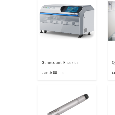
Genecount E-series
Q
Lue lisää
L