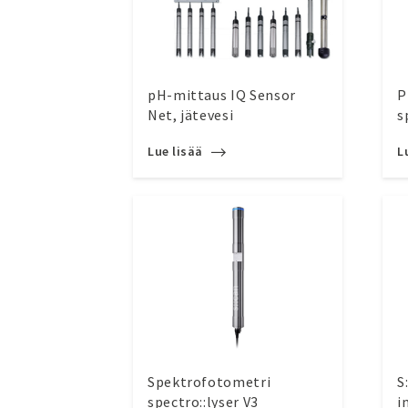
pH-mittaus IQ Sensor
P
Net, jätevesi
s
Lue lisää
L
Spektrofotometri
S
spectro::lyser V3
i