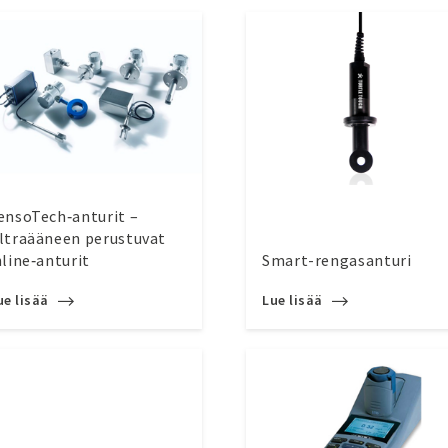
ensoTech‑anturit –
ltraääneen perustuvat
nline‑anturit
Smart-rengasanturi
ue lisää
Lue lisää