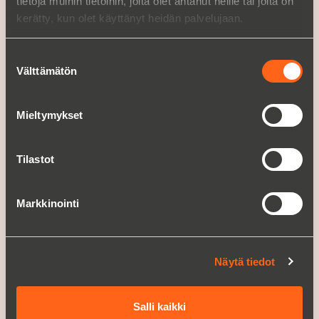
tietoja muihin tietoihin, joita olet antanut heille tai joita on
Huolto
kerätty, kun olet käyttänyt heidän palvelujaan.
CHRISTIAN BERNER
Suostumuksen
Yritys
Välttämätön
valinta
Historia
Uutiset
Mieltymykset
ASIAKASTARINAT
Tilastot
URA
Avoimet työpaikat
Markkinointi
OTA YHTEYTTÄ
A PART OF BERNER INDUSTRIER
Näytä tiedot
Berner Industrier AB
Christian Berner Sverige Ruotsi
Salli kaikki
Christian Berner Norge Norja