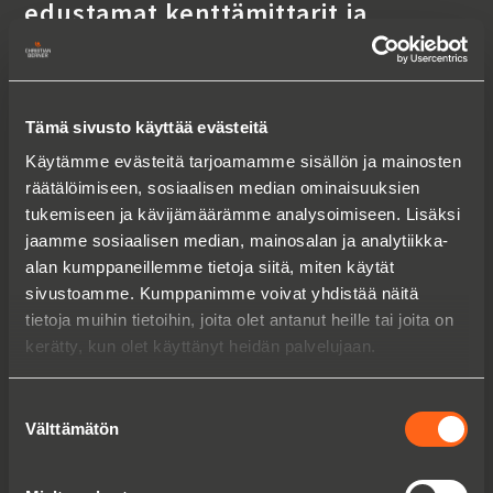
edustamat kenttämittarit ja
kylmäkuivurit osana Itämeren
tutkimusta
Tämä sivusto käyttää evästeitä
Käytämme evästeitä tarjoamamme sisällön ja mainosten
räätälöimiseen, sosiaalisen median ominaisuuksien
tukemiseen ja kävijämäärämme analysoimiseen. Lisäksi
jaamme sosiaalisen median, mainosalan ja analytiikka-
alan kumppaneillemme tietoja siitä, miten käytät
sivustoamme. Kumppanimme voivat yhdistää näitä
tietoja muihin tietoihin, joita olet antanut heille tai joita on
kerätty, kun olet käyttänyt heidän palvelujaan.
Suostumuksen
A-SAFEN joustavat
Välttämätön
valinta
törmäysratkaisut Raision Nokian