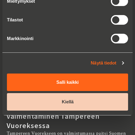
myllyyn
Mieltymykset
Tilastot
Markkinointi
Näytä tiedot
Salli kaikki
Suomen suurimman
Kiellä
puukerrostaloalueen runkomelun
vaimentaminen Tampereen
Vuoreksessa
Tampereen Vuorekseen on valmistumassa paitsi Suomen