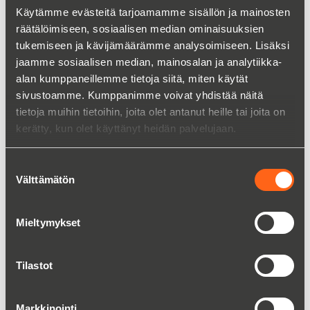
Käytämme evästeitä tarjoamamme sisällön ja mainosten
Sepelinalusmatot SYLOMER & SYLODYN
räätälöimiseen, sosiaalisen median ominaisuuksien
tukemiseen ja kävijämäärämme analysoimiseen. Lisäksi
Lue lisää
jaamme sosiaalisen median, mainosalan ja analytiikka-
alan kumppaneillemme tietoja siitä, miten käytät
sivustoamme. Kumppanimme voivat yhdistää näitä
tietoja muihin tietoihin, joita olet antanut heille tai joita on
kerätty, kun olet käyttänyt heidän palvelujaan.
Suostumuksen
Välttämätön
valinta
Mieltymykset
Tilastot
Massajousijärjestelmä
Markkinointi