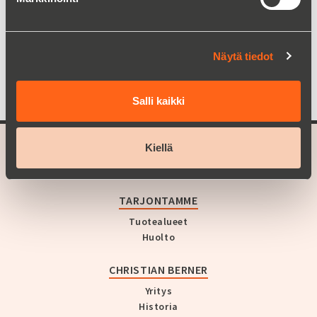
Lue lisää
Näytä tiedot
Salli kaikki
Kiellä
A part of
Christian Berner
TARJONTAMME
Tuotealueet
Huolto
CHRISTIAN BERNER
Yritys
Historia