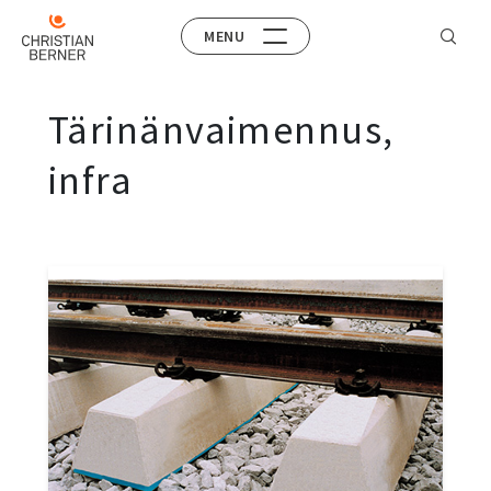
MENU
Tärinänvaimennus,
infra