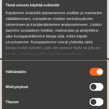
Tämä sivusto käyttää evästeitä
Filtration Group SilentCare
Käytämme evästeitä tarjoamamme sisällön ja mainosten
räätälöimiseen, sosiaalisen median ominaisuuksien
Lue lisää
tukemiseen ja kävijämäärämme analysoimiseen. Lisäksi
jaamme sosiaalisen median, mainosalan ja analytiikka-
alan kumppaneillemme tietoja siitä, miten käytät
sivustoamme. Kumppanimme voivat yhdistää näitä
tietoja muihin tietoihin, joita olet antanut heille tai joita on
kerätty, kun olet käyttänyt heidän palvelujaan.
Suostumuksen
Välttämätön
A part of
Christian Berner
valinta
TARJONTAMME
Mieltymykset
Tuotealueet
Huolto
Tilastot