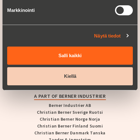
CHRISTIAN BERNER
Markkinointi
Yritys
Historia
Uutiset
Näytä tiedot
ASIAKASTARINAT
URA
Salli kaikki
Avoimet työpaikat
Kiellä
OTA YHTEYTTÄ
A PART OF BERNER INDUSTRIER
Berner Industrier AB
Christian Berner Sverige Ruotsi
Christian Berner Norge Norja
Christian Berner Finland Suomi
Christian Berner Danmark Tanska
Zander & Ingeström