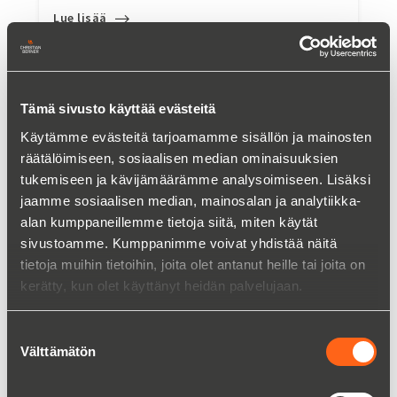
Lue lisää
Tämä sivusto käyttää evästeitä
Käytämme evästeitä tarjoamamme sisällön ja mainosten
räätälöimiseen, sosiaalisen median ominaisuuksien
tukemiseen ja kävijämäärämme analysoimiseen. Lisäksi
jaamme sosiaalisen median, mainosalan ja analytiikka-
alan kumppaneillemme tietoja siitä, miten käytät
sivustoamme. Kumppanimme voivat yhdistää näitä
tietoja muihin tietoihin, joita olet antanut heille tai joita on
kerätty, kun olet käyttänyt heidän palvelujaan.
Fosfaattianalysaattori Alyza IQ PO4-P
Suostumuksen
Välttämätön
valinta
Lue lisää