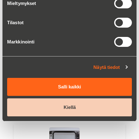
Mieltymykset
Tilastot
Markkinointi
Näytä tiedot
Salli kaikki
Ammoniumanalysaattori Alyza IQ NH4-N
Kiellä
Lue lisää