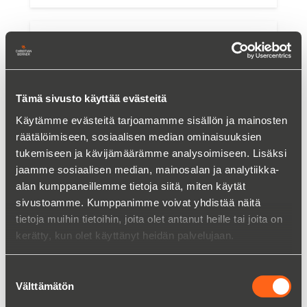
Tämä sivusto käyttää evästeitä
Käytämme evästeitä tarjoamamme sisällön ja mainosten
räätälöimiseen, sosiaalisen median ominaisuuksien
tukemiseen ja kävijämäärämme analysoimiseen. Lisäksi
jaamme sosiaalisen median, mainosalan ja analytiikka-
alan kumppaneillemme tietoja siitä, miten käytät
sivustoamme. Kumppanimme voivat yhdistää näitä
tietoja muihin tietoihin, joita olet antanut heille tai joita on
Perten NIR Analysaattorit
kerätty, kun olet käyttänyt heidän palvelujaan.
laboratoriokäyttöön
Lue lisää
Suostumuksen
Välttämätön
valinta