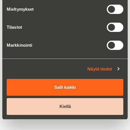
Mieltymykset
Tilastot
Markkinointi
Näytä tiedot
Inframatic 9500 NIR viljan analysaattori
Salli kaikki
Lue lisää
Kiellä