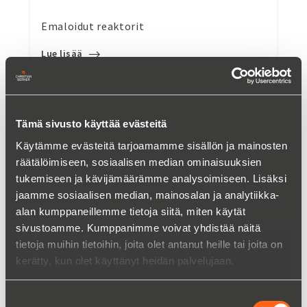
Emaloidut reaktorit
Lue lisää
Tämä sivusto käyttää evästeitä
Käytämme evästeitä tarjoamamme sisällön ja mainosten
räätälöimiseen, sosiaalisen median ominaisuuksien
tukemiseen ja kävijämäärämme analysoimiseen. Lisäksi
jaamme sosiaalisen median, mainosalan ja analytiikka-
alan kumppaneillemme tietoja siitä, miten käytät
sivustoamme. Kumppanimme voivat yhdistää näitä
tietoja muihin tietoihin, joita olet antanut heille tai joita on
kerätty, kun olet käyttänyt heidän palvelujaan.
Emaloidut säiliöt
Suostumuksen