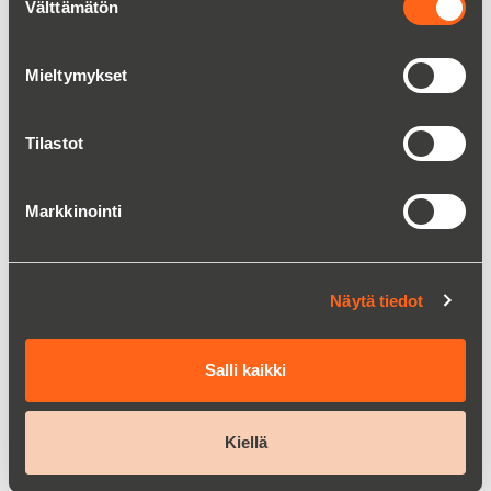
Välttämätön
valinta
Lue lisää
Mieltymykset
Tilastot
Markkinointi
Näytä tiedot
Salli kaikki
Emaloidut kolonnit
Kiellä
Lue lisää