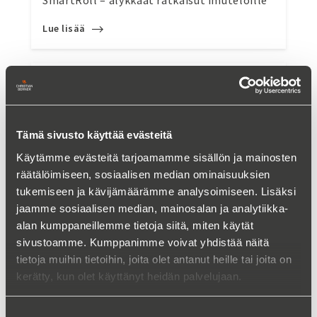
SmartRoll – älykkäät ratkaisut imuteloille
Lue lisää
Tämä sivusto käyttää evästeitä
Käytämme evästeitä tarjoamamme sisällön ja mainosten
räätälöimiseen, sosiaalisen median ominaisuuksien
tukemiseen ja kävijämäärämme analysoimiseen. Lisäksi
jaamme sosiaalisen median, mainosalan ja analytiikka-
alan kumppaneillemme tietoja siitä, miten käytät
sivustoamme. Kumppanimme voivat yhdistää näitä
tietoja muihin tietoihin, joita olet antanut heille tai joita on
SmartTable – älykkäät ratkaisut viiraosalle
kerätty, kun olet käyttänyt heidän palvelujaan.
Lue lisää
Suostumuksen