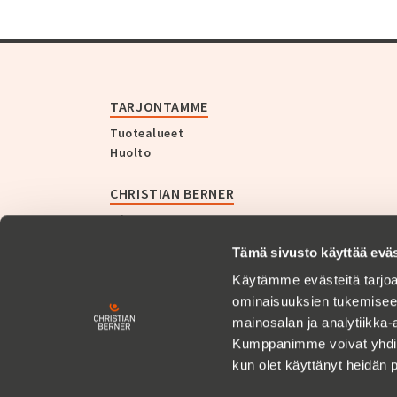
TARJONTAMME
Tuotealueet
Huolto
CHRISTIAN BERNER
Yritys
Historia
Tämä sivusto käyttää eväs
Uutiset
Käytämme evästeitä tarjoa
ASIAKASTARINAT
ominaisuuksien tukemisee
mainosalan ja analytiikka-
Kumppanimme voivat yhdistää 
URA
kun olet käyttänyt heidän 
Avoimet työpaikat