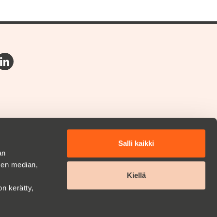
Salli kaikki
an
sen median,
Kiellä
on kerätty,