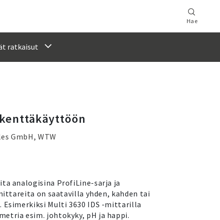
Hae
t ratkaisut
 kenttäkäyttöön
ales GmbH, WTW
ta analogisina ProfiLine-sarja ja
mittareita on saatavilla yhden, kahden tai
 Esimerkiksi Multi 3630 IDS -mittarilla
etria esim. johtokyky, pH ja happi.