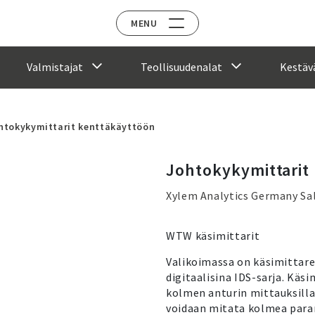
MENU
Valmistajat
Teollisuudenalat
Kestävä
htokykymittarit kenttäkäyttöön
Johtokykymittarit
Xylem Analytics Germany S
WTW käsimittarit
Valikoimassa on käsimittarei
digitaalisina IDS-sarja. Käsi
kolmen anturin mittauksilla.
voidaan mitata kolmea param