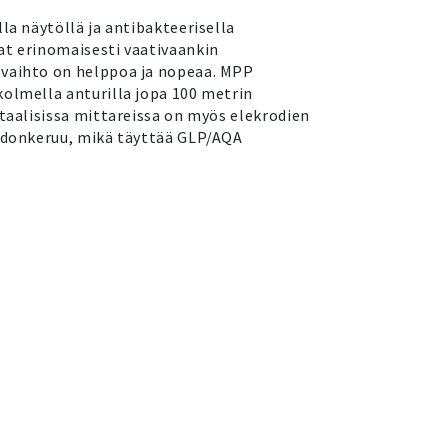
lla näytöllä ja antibakteerisella
at erinomaisesti vaativaankin
 vaihto on helppoa ja nopeaa. MPP
kolmella anturilla jopa 100 metrin
itaalisissa mittareissa on myös elekrodien
iedonkeruu, mikä täyttää GLP/AQA