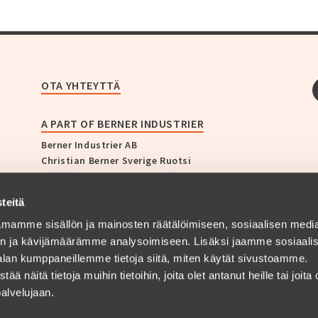
OTA YHTEYTTÄ
A PART OF BERNER INDUSTRIER
Berner Industrier AB
Christian Berner Sverige Ruotsi
Christian Berner Norge Norja
Christian Berner Finland Suomi
teitä
Christian Berner Danmark Tanska
Zander & Ingeström
mamme sisällön ja mainosten räätälöimiseen, sosiaalisen medi
Bullerbekämparen
n ja kävijämäärämme analysoimiseen. Lisäksi jaamme sosiaali
Empakk AS
alan kumppaneillemme tietoja siitä, miten käytät sivustoamme.
AB GF Swedenborg
näitä tietoja muihin tietoihin, joita olet antanut heille tai joita 
palvelujaan.