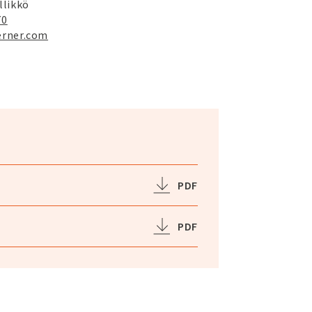
llikkö
70
erner.com
PDF
PDF