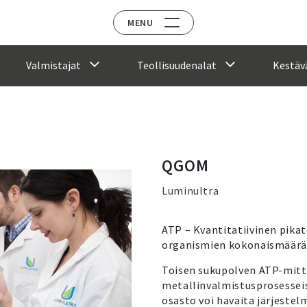
MENU
Valmistajat
Teollisuudenalat
Kestävä
M
QGOM
Luminultra
ATP – Kvantitatiivinen pikat
organismien kokonaismäärän
Toisen sukupolven ATP-mitt
metallinvalmistusprosesseis
osasto voi havaita järjeste