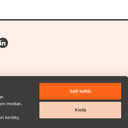
Salli kaikki
an
sen median,
Kiellä
on kerätty,