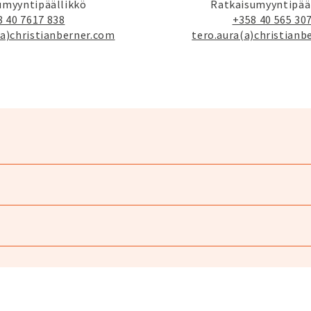
umyyntipäällikkö
Ratkaisumyyntipää
8 40 7617 838
+358 40 565 30
(a)christianberner.com
tero.aura(a)christianb