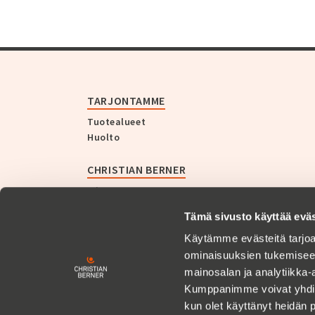
TARJONTAMME
Tuotealueet
Huolto
CHRISTIAN BERNER
Yritys
Historia
Tämä sivusto käyttää eväs
Uutiset
Käytämme evästeitä tarjoa
ASIAKASTARINAT
ominaisuuksien tukemisee
mainosalan ja analytiikka-
Kumppanimme voivat yhdistää 
URA
kun olet käyttänyt heidän 
Avoimet työpaikat