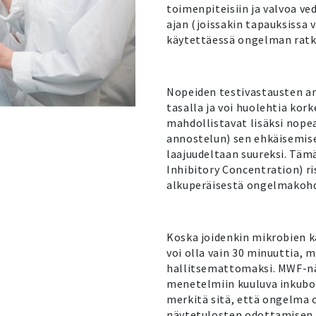
toimenpiteisiin ja valvoa ve
ajan (joissakin tapauksissa 
käytettäessä ongelman ratka
Nopeiden testivastausten an
tasalla ja voi huolehtia kor
mahdollistavat lisäksi nope
annostelun) sen ehkäisemis
laajuudeltaan suureksi. Tä
Inhibitory Concentration) ris
alkuperäisestä ongelmakohd
Koska joidenkin mikrobien k
voi olla vain 30 minuuttia,
hallitsemattomaksi. MWF-näy
menetelmiin kuuluva inkuboin
merkitä sitä, että ongelma 
näytetulosten odottamisen 