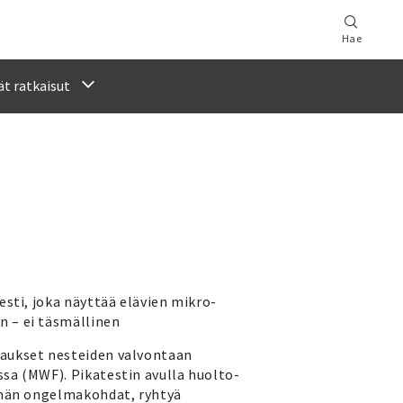
Hae
t ratkaisut
esti, joka näyttää elävien mikro-
 – ei täsmällinen
aukset nesteiden valvontaan
sa (MWF). Pikatestin avulla huolto-
lmän ongelmakohdat, ryhtyä