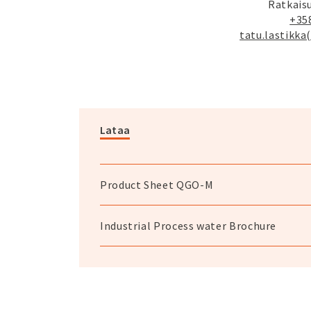
Ratkais
+35
tatu.lastikka
Lataa
Product Sheet QGO-M
Industrial Process water Brochure