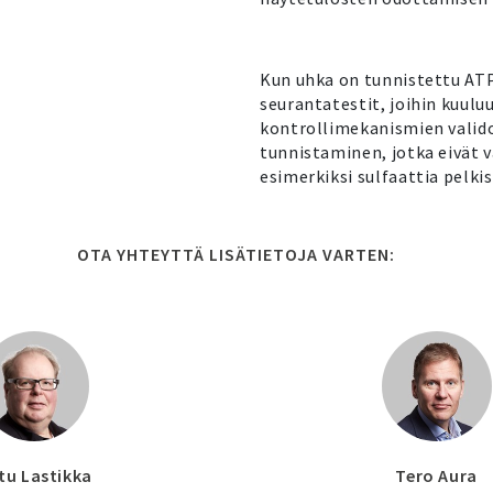
Kun uhka on tunnistettu ATP
seurantatestit, joihin kuulu
kontrollimekanismien valido
tunnistaminen, jotka eivät v
esimerkiksi sulfaattia pelki
OTA YHTEYTTÄ LISÄTIETOJA VARTEN:
tu Lastikka
Tero Aura