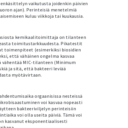
denkäsittelyn vaikutusta joidenkin päivien
vuoron ajan). Perinteisiä menetelmiä
isemiseen kuluu viikkoja tai kuukausia.
siosta kemikaalitoimittaja on tilanteen
keasta toimitustarkkuudesta. Pikatestit
at toimenpiteet (esimerkiksi biosidien
eksi, että vähäinen ongelma kasvaa
mä vähentää MIC-tilanteen (Minimum
kiä ja sitä, että bakteeri leviää
asta myötävirtaan.
ahdentumisaika orgaanisissa nesteissä
 mikrobisaastuminen voi kasvaa nopeasti
tteen bakteeriviljelyn perinteisiin
tiaika voi olla useita päiviä. Tämä voi
on kasvanut eksponentiaalisesti
aikana.