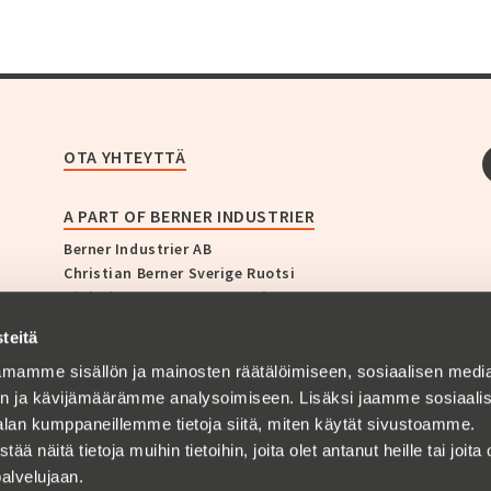
OTA YHTEYTTÄ
A PART OF BERNER INDUSTRIER
Berner Industrier AB
Christian Berner Sverige Ruotsi
Christian Berner Norge Norja
Christian Berner Finland Suomi
teitä
Christian Berner Danmark Tanska
Zander & Ingeström
mamme sisällön ja mainosten räätälöimiseen, sosiaalisen medi
Bullerbekämparen
n ja kävijämäärämme analysoimiseen. Lisäksi jaamme sosiaali
Empakk AS
alan kumppaneillemme tietoja siitä, miten käytät sivustoamme.
AB GF Swedenborg
näitä tietoja muihin tietoihin, joita olet antanut heille tai joita 
palvelujaan.