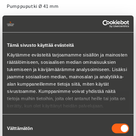
Pumppuputki Ø 41 mm
Pumppuputket ruostumaton teräs,
PP-, PVDF-, ALU-pumppuputkissa
700–3000 mm
Tämä sivusto käyttää evästeitä
Erikoispituudet tilauksesta
Käytämme evästeitä tarjoamamme sisällön ja mainosten
räätälöimiseen, sosiaalisen median ominaisuuksien
OTA YHTEYTTÄ LISÄTIETOJA VARTEN:
tukemiseen ja kävijämäärämme analysoimiseen. Lisäksi
jaamme sosiaalisen median, mainosalan ja analytiikka-
alan kumppaneillemme tietoja siitä, miten käytät
sivustoamme. Kumppanimme voivat yhdistää näitä
tietoja muihin tietoihin, joita olet antanut heille tai joita on
kerätty, kun olet käyttänyt heidän palvelujaan.
Ismo Teerioja
Suostumuksen
Ratkaisumyyntipäällikkö
Välttämätön
valinta
+358 400 302 585