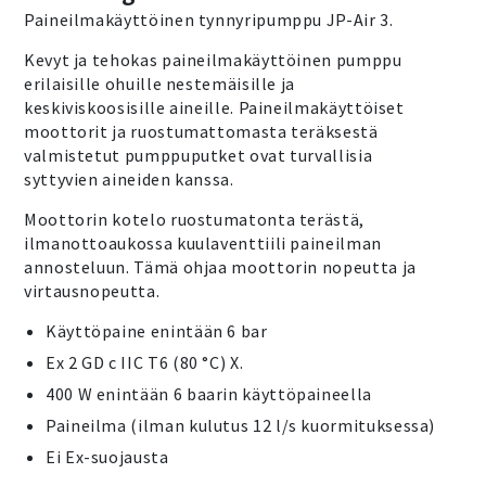
Paineilmakäyttöinen tynnyripumppu JP-Air 3.
Kevyt ja tehokas paineilmakäyttöinen pumppu
erilaisille ohuille nestemäisille ja
keskiviskoosisille aineille. Paineilmakäyttöiset
moottorit ja ruostumattomasta teräksestä
valmistetut pumppuputket ovat turvallisia
syttyvien aineiden kanssa.
Moottorin kotelo ruostumatonta terästä,
ilmanottoaukossa kuulaventtiili paineilman
annosteluun. Tämä ohjaa moottorin nopeutta ja
virtausnopeutta.
Käyttöpaine enintään 6 bar
Ex 2 GD c IIC T6 (80 °C) X.
400 W enintään 6 baarin käyttöpaineella
Paineilma (ilman kulutus 12 l/s kuormituksessa)
Ei Ex-suojausta