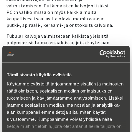
valmistamiseen. Putkimaisten kalvojen lisäksi
PCI:n valikoimissa on myös kaikkia muita
kaupallisesti saatavilla olevia membraaneja:
putki-, spiraali-, keraami- ja onttokuitukalvoina.
Tubular kalvoja valmistetaan kaikista yleisistä
polymeerisistä materiaaleista, joita käytetään
kalvosuodatusmembraanien valmistukseen.
OTA YHTEYTTÄ LISÄTIETOJA VARTEN:
Tämä sivusto käyttää evästeitä
Käytämme evästeitä tarjoamamme sisällön ja mainosten
räätälöimiseen, sosiaalisen median ominaisuuksien
tukemiseen ja kävijämäärämme analysoimiseen. Lisäksi
jaamme sosiaalisen median, mainosalan ja analytiikka-
alan kumppaneillemme tietoja siitä, miten käytät
sivustoamme. Kumppanimme voivat yhdistää näitä
tietoja muihin tietoihin, joita olet antanut heille tai joita on
Tero Aura