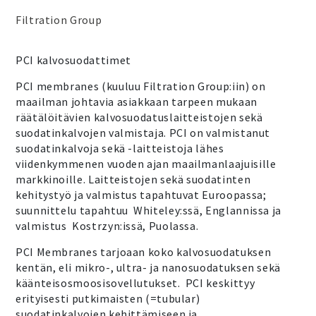
Filtration Group
PCI kalvosuodattimet
PCI membranes (kuuluu Filtration Group:iin) on
maailman johtavia asiakkaan tarpeen mukaan
räätälöitävien kalvosuodatuslaitteistojen sekä
suodatinkalvojen valmistaja. PCI on valmistanut
suodatinkalvoja sekä -laitteistoja lähes
viidenkymmenen vuoden ajan maailmanlaajuisille
markkinoille. Laitteistojen sekä suodatinten
kehitystyö ja valmistus tapahtuvat Euroopassa;
suunnittelu tapahtuu Whiteley:ssä, Englannissa ja
valmistus Kostrzyn:issä, Puolassa.
PCI Membranes tarjoaan koko kalvosuodatuksen
kentän, eli mikro-, ultra- ja nanosuodatuksen sekä
käänteisosmoosisovellutukset. PCI keskittyy
erityisesti putkimaisten (=tubular)
suodatinkalvojen kehittämiseen ja