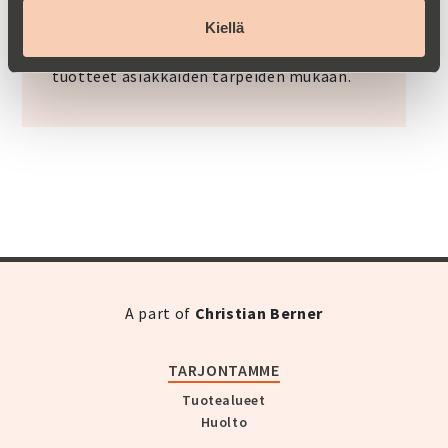
kemianteollisuudessa nesteiden
Kiellä
puhdistamisessa, erottamisessa sekä
tiivistämisessä. Pystymme räätälöimään
tuotteet asiakkaiden tarpeiden mukaan.
A part of
Christian Berner
TARJONTAMME
Tuotealueet
Huolto